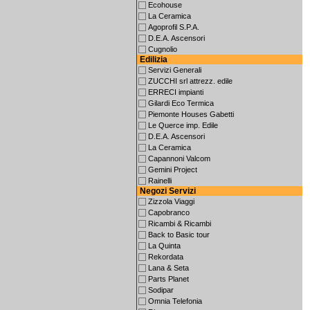
Ecohouse
La Ceramica
Agoprofil S.P.A.
D.E.A. Ascensori
Cugnolio
Edilizia
Servizi Generali
ZUCCHI srl attrezz. edile
ERRECI impianti
Gilardi Eco Termica
Piemonte Houses Gabetti
Le Querce imp. Edile
D.E.A. Ascensori
La Ceramica
Capannoni Valcom
Gemini Project
Rainelli
Negozi Servizi
Zizzola Viaggi
Capobranco
Ricambi & Ricambi
Back to Basic tour
La Quinta
Rekordata
Lana & Seta
Parts Planet
Sodipar
Omnia Telefonia