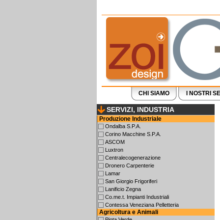
CHI SIAMO
I NOSTRI SE
SERVIZI, INDUSTRIA
Produzione Industriale
Ondalba S.P.A.
Corino Macchine S.P.A.
ASCOM
Luxtron
Centralecogenerazione
Dronero Carpenterie
Lamar
San Giorgio Frigoriferi
Lanificio Zegna
Co.me.t. Impianti Industriali
Contessa Veneziana Pelletteria
Agricoltura e Animali
Piota Verde