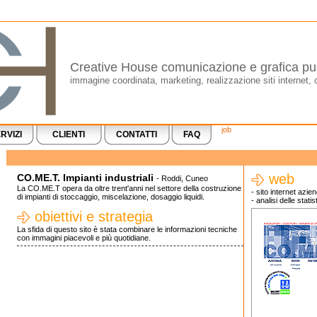
Creative House comunicazione e grafica pub
immagine coordinata, marketing, realizzazione siti internet, 
job
RVIZI
CLIENTI
CONTATTI
FAQ
web
CO.ME.T. Impianti industriali
-
Roddi, Cuneo
La CO.ME.T opera da oltre trent'anni nel settore della costruzione
- sito internet azie
di impianti di stoccaggio, miscelazione, dosaggio liquidi.
- analisi delle statis
obiettivi e strategia
La sfida di questo sito è stata combinare le informazioni tecniche
con immagini piacevoli e più quotidiane.