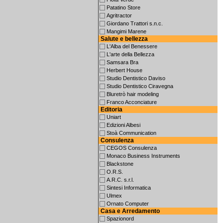
Patatino Store
Agritractor
Giordano Trattori s.n.c.
Mangimi Marene
Salute e bellezza
L'Alba del Benessere
L'arte della Bellezza
Samsara Bra
Herbert House
Studio Dentistico Daviso
Studio Dentistico Ciravegna
Bluretrò hair modeling
Franco Acconciature
Editoria
Uniart
Edizioni Albesi
Stoà Communication
Consulenza
CEGOS Consulenza
Monaco Business Instruments
Blackstone
O.R.S.
A.R.C. s.r.l.
Sintesi Informatica
Ulmex
Ornato Computer
Casa e Arredamento
Spazionord