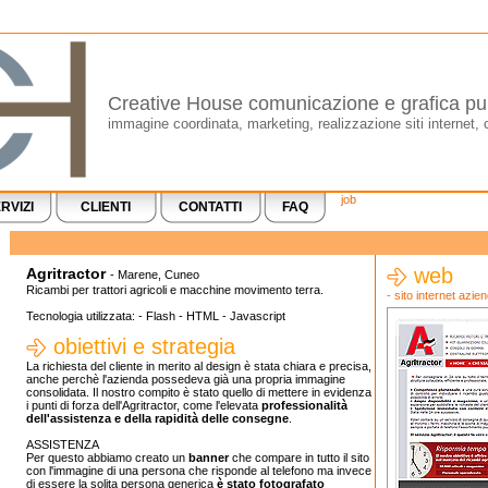
Creative House comunicazione e grafica pub
immagine coordinata, marketing, realizzazione siti internet, 
job
RVIZI
CLIENTI
CONTATTI
FAQ
web
Agritractor
- Marene, Cuneo
Ricambi per trattori agricoli e macchine movimento terra.
- sito internet azie
Tecnologia utilizzata: - Flash - HTML - Javascript
obiettivi e strategia
La richiesta del cliente in merito al design è stata chiara e precisa,
anche perchè l'azienda possedeva già una propria immagine
consolidata. Il nostro compito è stato quello di mettere in evidenza
i punti di forza dell'Agritractor, come l'elevata
professionalità
dell'assistenza e della rapidità delle consegne
.
ASSISTENZA
Per questo abbiamo creato un
banner
che compare in tutto il sito
con l'immagine di una persona che risponde al telefono ma invece
di essere la solita persona generica
è stato fotografato