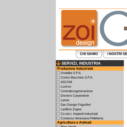
CHI SIAMO
I NOSTRI SE
SERVIZI, INDUSTRIA
Produzione Industriale
Ondalba S.P.A.
Corino Macchine S.P.A.
ASCOM
Luxtron
Centralecogenerazione
Dronero Carpenterie
Lamar
San Giorgio Frigoriferi
Lanificio Zegna
Co.me.t. Impianti Industriali
Contessa Veneziana Pelletteria
Agricoltura e Animali
Piota Verde