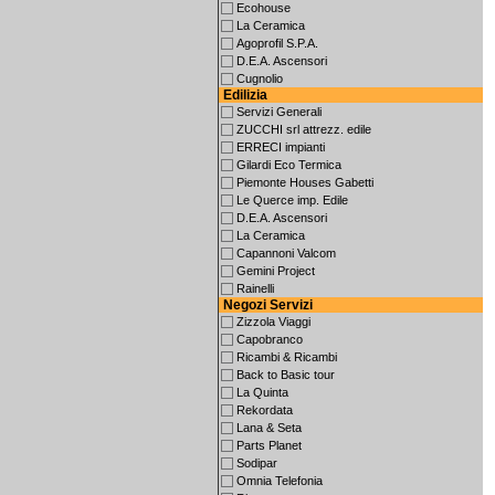
Ecohouse
La Ceramica
Agoprofil S.P.A.
D.E.A. Ascensori
Cugnolio
Edilizia
Servizi Generali
ZUCCHI srl attrezz. edile
ERRECI impianti
Gilardi Eco Termica
Piemonte Houses Gabetti
Le Querce imp. Edile
D.E.A. Ascensori
La Ceramica
Capannoni Valcom
Gemini Project
Rainelli
Negozi Servizi
Zizzola Viaggi
Capobranco
Ricambi & Ricambi
Back to Basic tour
La Quinta
Rekordata
Lana & Seta
Parts Planet
Sodipar
Omnia Telefonia