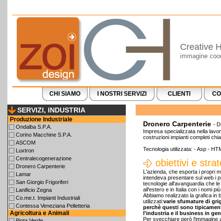
Creative H
immagine coord
CHI SIAMO
I NOSTRI SERVIZI
CLIENTI
CO
SERVIZI, INDUSTRIA
Produzione Industriale
Dronero Carpenterie
- D
Ondalba S.P.A.
Impresa specializzata nella lavor
Corino Macchine S.P.A.
costruzioni impianti completi chi
ASCOM
Tecnologia utilizzata: - Asp - HT
Luxtron
Centralecogenerazione
obiettivi e stra
Dronero Carpenterie
L'azienda, che esporta i propri ma
Lamar
intendeva presentare sul web i pr
San Giorgio Frigoriferi
tecnologie all'avanguardia che l
all'estero e in Italia con i nomi pi
Lanificio Zegna
Abbiamo realizzato la grafica in b
Co.me.t. Impianti Industriali
utilizzati:
varie sfumature di gri
Contessa Veneziana Pelletteria
perchè questi sono tipicamente 
Agricoltura e Animali
l'industria e il business in ge
Per svecchiare però l'immagine
Piota Verde