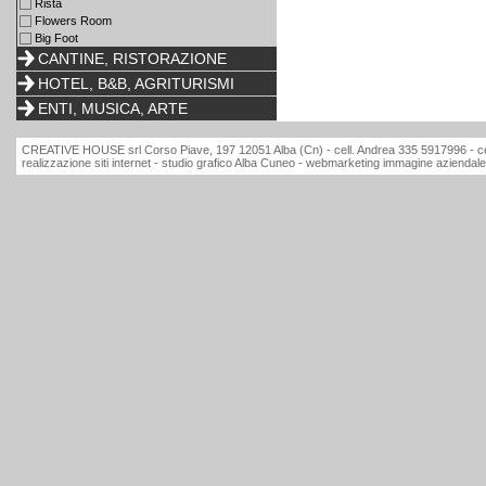
Rista
Flowers Room
Big Foot
CANTINE, RISTORAZIONE
HOTEL, B&B, AGRITURISMI
ENTI, MUSICA, ARTE
CREATIVE HOUSE srl Corso Piave, 197 12051 Alba (Cn) - cell. Andrea 335 5917996 - ce
realizzazione siti internet - studio grafico Alba Cuneo - webmarketing immagine aziendale 