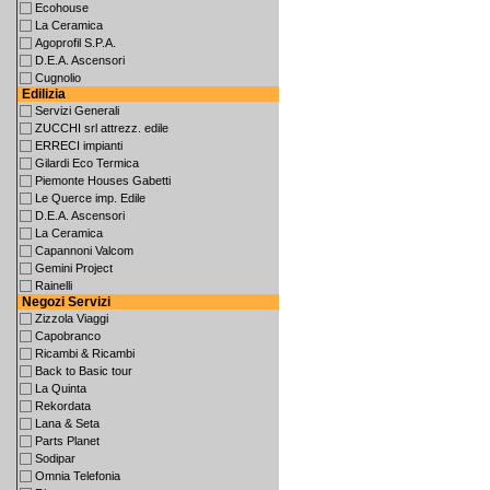
Ecohouse
La Ceramica
Agoprofil S.P.A.
D.E.A. Ascensori
Cugnolio
Edilizia
Servizi Generali
ZUCCHI srl attrezz. edile
ERRECI impianti
Gilardi Eco Termica
Piemonte Houses Gabetti
Le Querce imp. Edile
D.E.A. Ascensori
La Ceramica
Capannoni Valcom
Gemini Project
Rainelli
Negozi Servizi
Zizzola Viaggi
Capobranco
Ricambi & Ricambi
Back to Basic tour
La Quinta
Rekordata
Lana & Seta
Parts Planet
Sodipar
Omnia Telefonia