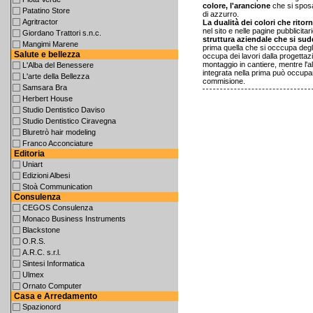
colore, l'arancione
che si sposa
Patatino Store
di azzurro.
Agritractor
La dualità dei colori che rito
nel sito e nelle pagine pubblicitar
Giordano Trattori s.n.c.
struttura aziendale che si sud
Mangimi Marene
prima quella che si occcupa degli
Salute e bellezza
occupa dei lavori dalla progettazi
montaggio in cantiere, mentre l'
L'Alba del Benessere
integrata nella prima può occupar
L'arte della Bellezza
commisione.
Samsara Bra
Herbert House
Studio Dentistico Daviso
Studio Dentistico Ciravegna
Bluretrò hair modeling
Franco Acconciature
Editoria
Uniart
Edizioni Albesi
Stoà Communication
Consulenza
CEGOS Consulenza
Monaco Business Instruments
Blackstone
O.R.S.
A.R.C. s.r.l.
Sintesi Informatica
Ulmex
Ornato Computer
Casa e Arredamento
Spazionord