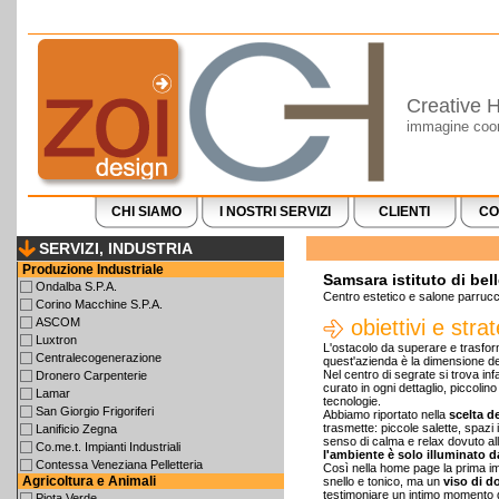
Creative H
immagine coord
CHI SIAMO
I NOSTRI SERVIZI
CLIENTI
CO
SERVIZI, INDUSTRIA
Produzione Industriale
Samsara istituto di bel
Ondalba S.P.A.
Centro estetico e salone parrucc
Corino Macchine S.P.A.
ASCOM
obiettivi e stra
Luxtron
L'ostacolo da superare e trasfor
Centralecogenerazione
quest'azienda è la dimensione de
Nel centro di segrate si trova infa
Dronero Carpenterie
curato in ogni dettaglio, piccolin
Lamar
tecnologie.
San Giorgio Frigoriferi
Abbiamo riportato nella
scelta de
trasmette: piccole salette, spazi in
Lanificio Zegna
senso di calma e relax dovuto all
Co.me.t. Impianti Industriali
l'ambiente è solo illuminato d
Contessa Veneziana Pelletteria
Così nella home page la prima im
Agricoltura e Animali
snello e tonico, ma un
viso di d
testimoniare un intimo momento di
Piota Verde