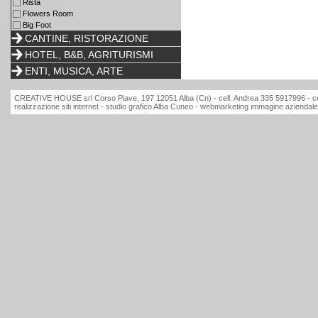
Rista
Flowers Room
Big Foot
CANTINE, RISTORAZIONE
HOTEL, B&B, AGRITURISMI
ENTI, MUSICA, ARTE
CREATIVE HOUSE srl Corso Piave, 197 12051 Alba (Cn) - cell. Andrea 335 5917996 - ce
realizzazione siti internet - studio grafico Alba Cuneo - webmarketing immagine aziendale 