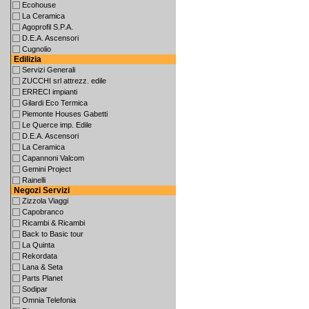
Ecohouse
La Ceramica
Agoprofil S.P.A.
D.E.A. Ascensori
Cugnolio
Edilizia
Servizi Generali
ZUCCHI srl attrezz. edile
ERRECI impianti
Gilardi Eco Termica
Piemonte Houses Gabetti
Le Querce imp. Edile
D.E.A. Ascensori
La Ceramica
Capannoni Valcom
Gemini Project
Rainelli
Negozi Servizi
Zizzola Viaggi
Capobranco
Ricambi & Ricambi
Back to Basic tour
La Quinta
Rekordata
Lana & Seta
Parts Planet
Sodipar
Omnia Telefonia