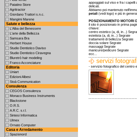
appoggiati sul viso e fra i capelli
Patatino Store
delicati.
Agritractor
Abbiamo poi mantenuto nell'immag
petali
(vedi logo) e più in genera
Giordano Trattori s.n.c.
Mangimi Marene
POSIZIONAMENTO MOTORI D
Salute e bellezza
il sito è posizionato in prima pag
chiave:
L'Alba del Benessere
centro estetico (a, di, in...) Segr
L'arte della Bellezza
estetista (a, di, in...) Segrate
Samsara Bra
trattamenti di bellezza Segrate
doccia solare Segrate
Herbert House
massaggi Segrate
Studio Dentistico Daviso
manicure/pedicure Segrate
Studio Dentistico Ciravegna
ecc...
Bluretrò hair modeling
servizi fotograf
Franco Acconciature
- servizio fotografico del centro 
Editoria
Uniart
Edizioni Albesi
Stoà Communication
Consulenza
CEGOS Consulenza
Monaco Business Instruments
Blackstone
O.R.S.
A.R.C. s.r.l.
Sintesi Informatica
Ulmex
Ornato Computer
Casa e Arredamento
Spazionord