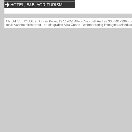
HOTEL, B&B, AGRITURISMI
CREATIVE HOUSE srl Corso Piave, 197 12051 Alba (Cn) - cell. Andrea 335 5917996 - ce
realizzazione siti internet - studio grafico Alba Cuneo - webmarketing immagine aziendale 