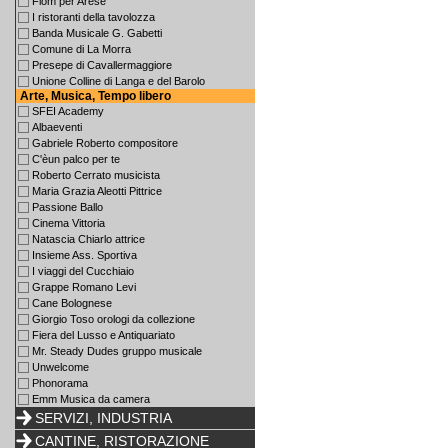
Fiom per Arese
I ristoranti della tavolozza
Banda Musicale G. Gabetti
Comune di La Morra
Presepe di Cavallermaggiore
Unione Colline di Langa e del Barolo
Arte, Musica, Tempo libero
SFEI Academy
Albaeventi
Gabriele Roberto compositore
C'èun palco per te
Roberto Cerrato musicista
Maria Grazia Aleotti Pittrice
Passione Ballo
Cinema Vittoria
Natascia Chiarlo attrice
Insieme Ass. Sportiva
I viaggi del Cucchiaio
Grappe Romano Levi
Cane Bolognese
Giorgio Toso orologi da collezione
Fiera del Lusso e Antiquariato
Mr. Steady Dudes gruppo musicale
Unwelcome
Phonorama
Emm Musica da camera
SERVIZI, INDUSTRIA
CANTINE, RISTORAZIONE