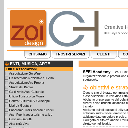
Creative H
immagine coord
CHI SIAMO
I NOSTRI SERVIZI
CLIENTI
CO
ENTI, MUSICA, ARTE
Enti e Associazioni
SFEI Academy
- Bra, Cune
Associazione Go Wine
Organizzazioone e promozione man
Osservatorio Nazionale sul Vino
spettacolo.
Associazione Ars Propria
obiettivi e stra
Strada del Barolo
Ca dj Amis Ass. Culturale
Questo sito ci è stato commission
e associazione ulturale Alba città
Ufficio Turistico La Morra
Abbiamo preso spunto dal volanti
Centro Culturale S. Giuseppe
diversi colori brillanti, di tonali
Libri da Gustare
trattato.
Abbiamo quindi deciso di utilizza
Panorama Trails itinerari turistici
abbiamo suddiviso le tematiche de
Ass. Fuoritraccia turismo attivo
abbiamo dato un colore preciso.
Cascina Gabutti
Collegato al sito c'è anche il fo
diretto con gli iscritti.
Alba città Viva