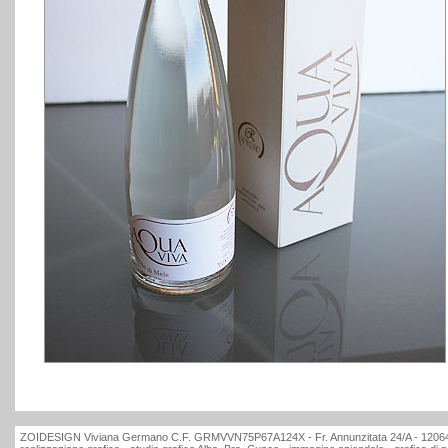
ZOIDESIGN Viviana Germano C.F. GRMVVN75P67A124X - Fr. Annunzitata 24/A - 12064 L