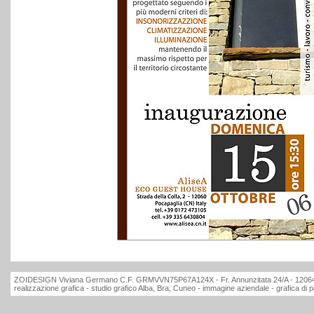
ZOIDESIGN Viviana Germano C.F. GRMVVN75P67A124X - Fr. Annunzitata 24/A - 12064 L
realizzazione grafica - studio grafico Alba, Bra, Cuneo - immagine aziendale - grafica di 
moncler outlet
moncler outlet
moncler outlet
moncler outlet
moncler outlet
Ralph Lauren 
moncler